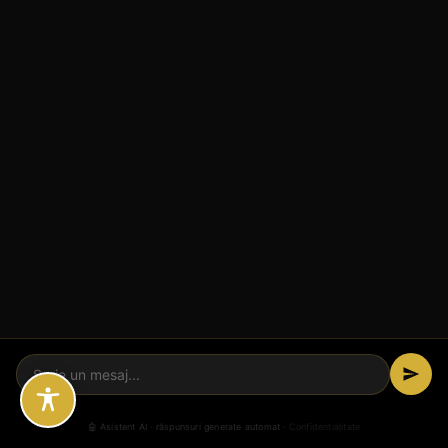
🤖 Asistent AI · răspunsuri generate automat ·
Confidentialitate