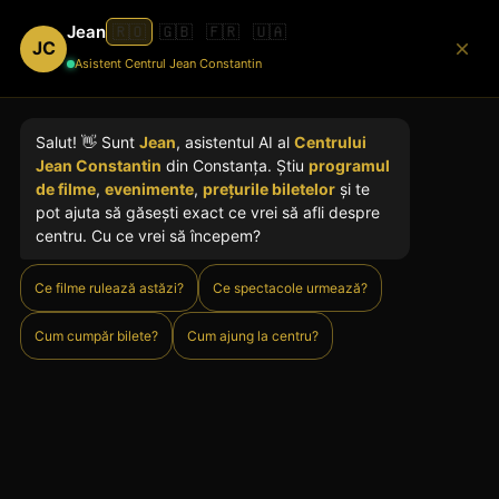
Jean
🇷🇴
🇬🇧
🇫🇷
🇺🇦
JC
Asistent Centrul Jean Constantin
Salut! 👋 Sunt
Jean
, asistentul AI al
Centrului
Jean Constantin
din Constanța. Știu
programul
de filme
,
evenimente
,
prețurile biletelor
și te
pot ajuta să găsești exact ce vrei să afli despre
centru. Cu ce vrei să începem?
Ce filme rulează astăzi?
Ce spectacole urmează?
Cum cumpăr bilete?
Cum ajung la centru?