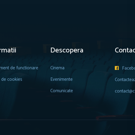
rmatii
Descopera
Contac
ment de functionare
Cinema
Faceb

a de cookies
Evenimente
Contactea
Comunicate
contact@ce