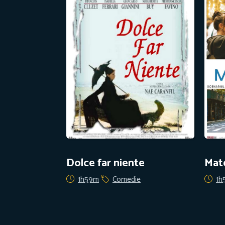
Dolce far niente
Mate
1h59m
Comedie
1h