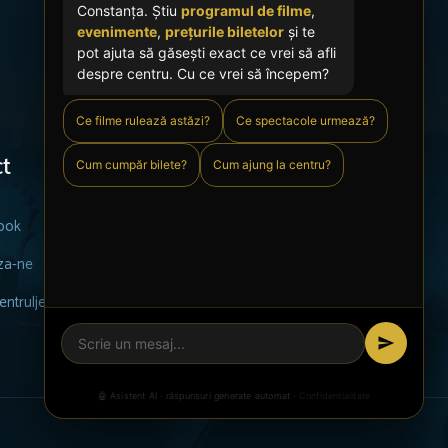
Constanța. Știu
programul de filme
,
evenimente
,
prețurile biletelor
și te
pot ajuta să găsești exact ce vrei să afli
despre centru. Cu ce vrei să începem?
Ce filme rulează astăzi?
Ce spectacole urmează?
t
Cum cumpăr bilete?
Cum ajung la centru?
ook
za-ne
ntruljeanconstantin.ro
🤖 Asistent AI · răspunsuri generate automat ·
Confidentialitate