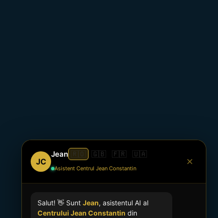
Jean
🇷🇴
🇬🇧
🇫🇷
🇺🇦
JC
Asistent Centrul Jean Constantin
Salut! 👋 Sunt
Jean
, asistentul AI al
Centrului Jean Constantin
din