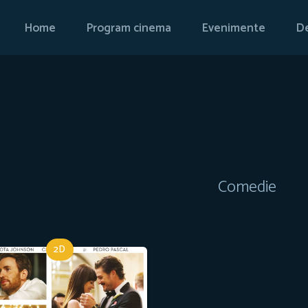
Home
Program cinema
Evenimente
De
Comedie
2D