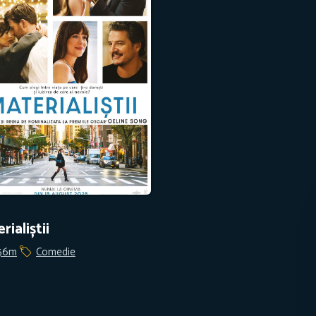
rialiștii
56m
Comedie