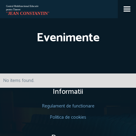
Jean
🇷🇴
🇬🇧
🇫🇷
🇺🇦
Asistent Centrul Jean Constantin
Evenimente
No items found.
Informatii
Regulament de functionare
Politica de cookies