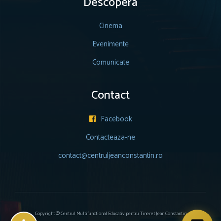
Descopera
Cinema
Evenimente
Comunicate
Contact
Facebook

Contacteaza-ne
contact@centruljeanconstantin.ro
Copyright © Centrul Multifunctional Educativ pentru Tineret Jean Constantin