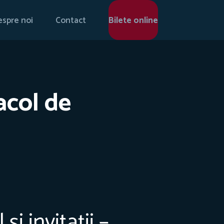
spre noi
Contact
Bilete online
tacol de
și invitaţii –