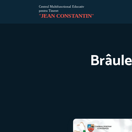
Brâuleţ