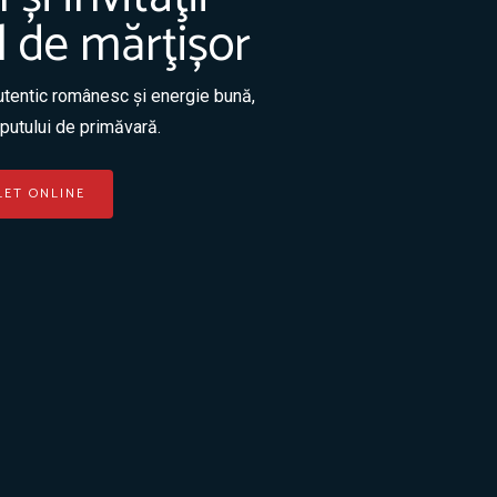
l de mărţișor
utentic românesc și energie bună,
putului de primăvară.
LET ONLINE