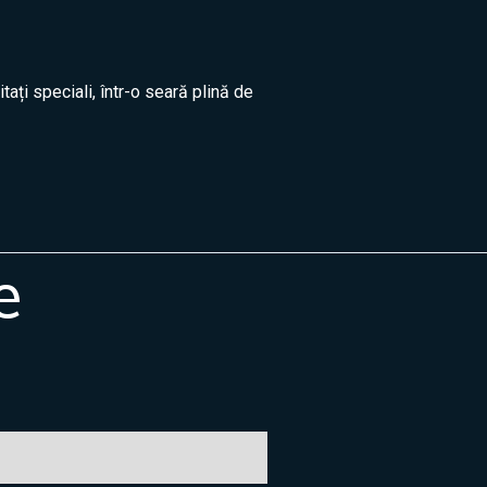
ați speciali, într-o seară plină de
e
Jean
🇷🇴
🇬🇧
🇫🇷
🇺🇦
Asistent Centrul Jean Constantin