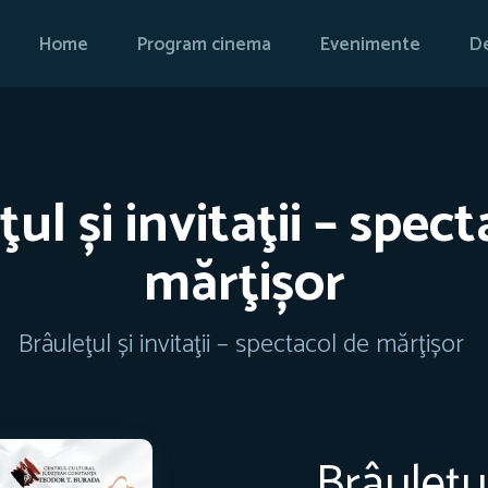
Home
Program cinema
Evenimente
De
ul și invitaţii – spec
mărţișor
Brâuleţul și invitaţii – spectacol de mărţișor
Brâuleţul 