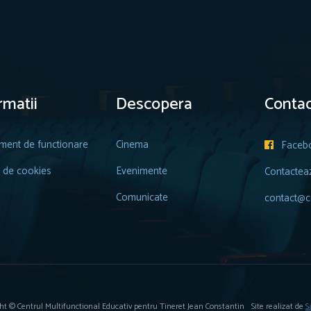
rmatii
Descopera
Contac
ment de functionare
Cinema
Faceb

a de cookies
Evenimente
Contactea
Comunicate
contact@ce
ht © Centrul Multifunctional Educativ pentru Tineret Jean Constantin
Site realizat de
S