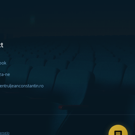
t
ook
za-ne
ntruljeanconstantin.ro
anselo