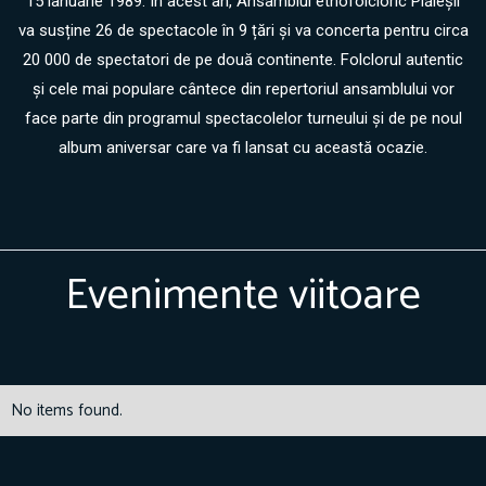
15 ianuarie 1989. În acest an, Ansamblul etnofolcloric Plăieșii
va susține 26 de spectacole în 9 țări și va concerta pentru circa
20 000 de spectatori de pe două continente. Folclorul autentic
și cele mai populare cântece din repertoriul ansamblului vor
face parte din programul spectacolelor turneului și de pe noul
album aniversar care va fi lansat cu această ocazie.
Evenimente viitoare
No items found.