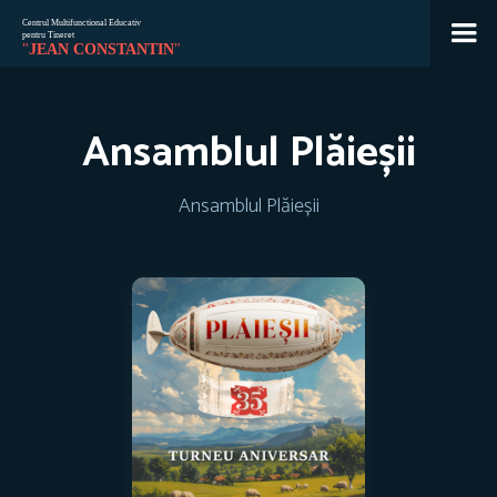
Jean
🇷🇴
🇬🇧
🇫🇷
🇺🇦
Ansamblul Plăieșii
Asistent Centrul Jean Constantin
Ansamblul Plăieșii