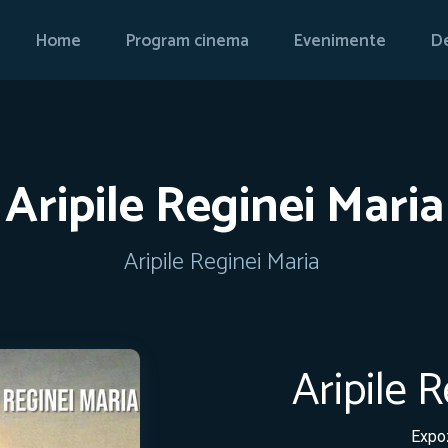
Home
Program cinema
Evenimente
De
Aripile Reginei Maria
Aripile Reginei Maria
Aripile 
Expo