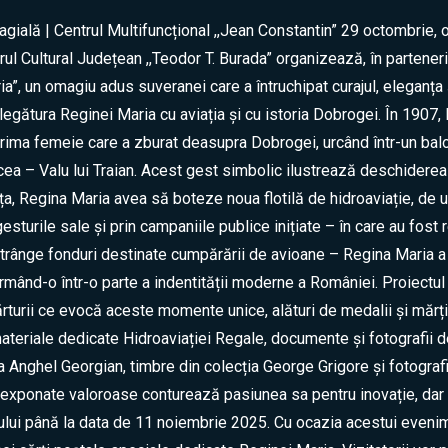
gială | Centrul Multifuncțional ,,Jean Constantin” 29 octombrie,
l Cultural Județean ,,Teodor T. Burada” organizează, în parteneriat 
ia”, un omagiu adus suveranei care a întruchipat curajul, eleganța
egătura Reginei Maria cu aviația și cu istoria Dobrogei. În 1907, l
ima femeie care a zburat deasupra Dobrogei, urcând într-un balo
ea – Valu lui Traian. Acest gest simbolic ilustrează deschiderea 
ța, Regina Maria avea să boteze noua flotilă de hidroaviație, de
 gesturile sale și prin campaniile publice inițiate – în care au fost 
trânge fonduri destinate cumpărării de avioane – Regina Maria a 
ormând-o într-o parte a indentității moderne a României. Proiectul 
urii ce evocă aceste momente unice, alături de medalii și mărțiș
materiale dedicate Hidroaviației Regale, documente și fotografii 
ia Anghel Georgian, timbre din colecția George Grigore și fotograf
xponate valoroase conturează pasiunea sa pentru inovație, dar 
icului până la data de 11 noiembrie 2025. Cu ocazia acestui eve