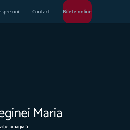
spre noi
Contact
Bilete online
Reginei Maria
ziție omagială