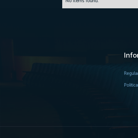
No items found.
Info
Regula
Politic