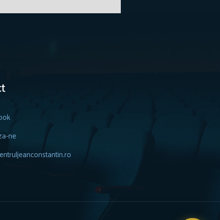
t
ook
za-ne
ntruljeanconstantin.ro