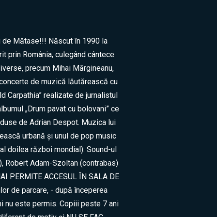
ii de Mătase!!! Născut în 1990 la
rit prin România, culegând cântece
e diverse, precum Mihai Mărgineanu,
e concerte de muzică lăutărească cu
 Carpathia” realizate de jurnalistul
t albumul „Drum pavat cu bolovani” ce
oduse de Adrian Despot. Muzica lui
rească urbană şi unul de pop music
al doilea război mondial). Sound-ul
), Robert Adam-Szoltan (contrabas)
 SE MAI PERMITE ACCESUL ÎN SALA DE
ilor de parcare, - după începerea
ni nu este permis. Copiii peste 7 ani