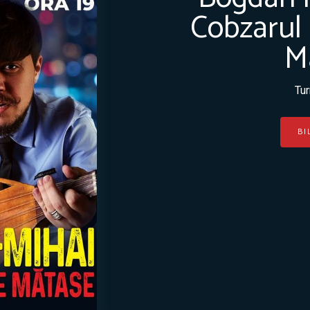
Cobzarul 
M
Tur
BI