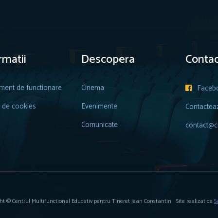
rmatii
Descopera
Contac
ment de functionare
Cinema
Faceb

a de cookies
Evenimente
Contactea
Comunicate
contact@ce
ht © Centrul Multifunctional Educativ pentru Tineret Jean Constantin
Site realizat de
S