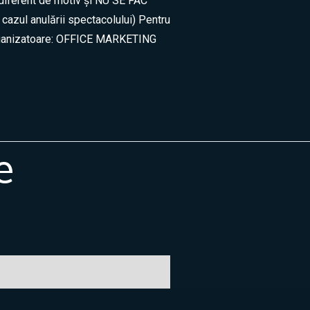
ferent de motiv și NU SE FAC
 cazul anulării spectacolului) Pentru
 organizatoare: OFFICE MARKETING
e
Jean
🇷🇴
🇬🇧
🇫🇷
🇺🇦
Asistent Centrul Jean Constantin