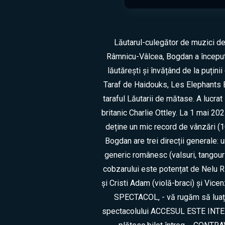
Lăutarul-culegător de muzici de 
Râmnicu-Vâlcea, Bogdan a început 
lăutărești și învățând de la puțin
Taraf de Haidouks, Les Elephants B
taraful Lăutarii de mătase. A lucra
britanic Charlie Ottley. La 1 mai 20
deține un mic record de vânzări (
Bogdan are trei direcții generale
generic românesc (valsuri, tangour
cobzarului este potențat de Nelu 
și Cristi Adam (violă-braci) și V
SPECTACOL, - vă rugăm să luați î
spectacolului ACCESUL ESTE INTERZIS,