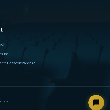
t
ook
za-ne
ntruljeanconstantin.ro
anselo