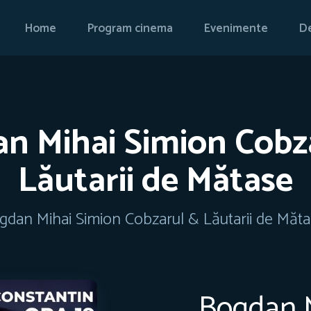
Home
Program cinema
Evenimente
De
n Mihai Simion Cobz
Lăutarii de Mătase
gdan Mihai Simion Cobzarul & Lăutarii de Măt
Bogdan M