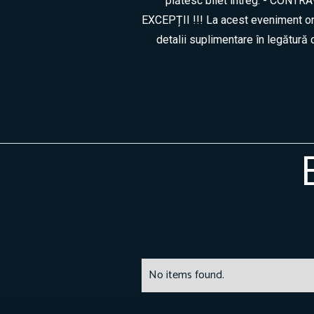
plătesc bilet întreg. - CON
EXCEPȚII !!! La acest eveniment orga
detalii suplimentare în legătur
No items found.