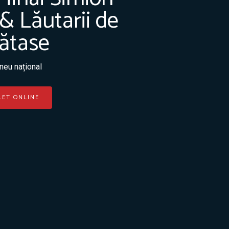
& Lăutarii de
ătase
neu național
LET ONLINE