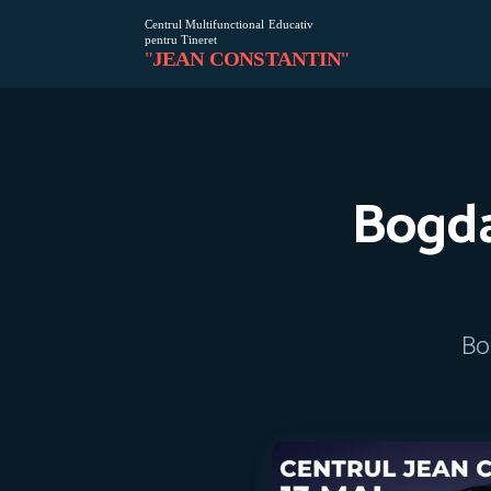
Bogda
Bo