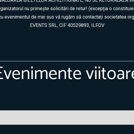
TRAVALOAREA BILETELOR ACHIZITIONATE, NU SE RETURNEAZA indi
nizatorul nu primește solicitări de retur! (excepția o constituie
ă cu evenimentul de mai sus vă rugăm să contactați societatea
EVENTS SRL, CIF 40529893, ILFOV
Evenimente viitoar