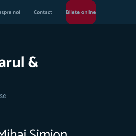
spre noi
Contact
Bilete online
arul &
ase
ihai Simion