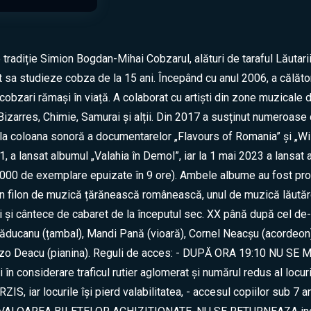
tradiție Simion Bogdan-Mihai Cobzarul, alături de taraful Lăutar
sa studieze cobza de la 15 ani. Începând cu anul 2006, a călăto
ii cobzari rămași în viață. A colaborat cu artiști din zone muzical
izarres, Chimie, Samurai și alții. Din 2017 a susținut numeroas
t la coloana sonoră a documentarelor „Flavours of Romania” și „Wild
21, a lansat albumul „Valahia în Demol”, iar la 1 mai 2023 a lansa
1000 de exemplare epuizate în 9 ore). Ambele albume au fost pr
: un filon de muzică țărănească românească, unul de muzică lăută
i și cântece de cabaret de la începutul sec. XX până după cel de-
Răducanu (țambal), Mandi Pană (vioară), Cornel Neacșu (acordeon
icenzo Deacu (pianina). Reguli de acces: - DUPĂ ORA 19:10 NU
n considerare traficul rutier aglomerat și numărul redus al locur
 iar locurile își pierd valabilitatea, - accesul copiilor sub 7 a