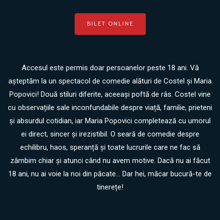
BILET ONLINE
Accesul este permis doar persoanelor peste 18 ani. Vă
așteptăm la un spectacol de comedie alături de Costel și Maria
Popovici! Două stiluri diferite, aceeași poftă de râs. Costel vine
cu observațiile sale inconfundabile despre viață, familie, prieteni
și absurdul cotidian, iar Maria Popovici completează cu umorul
ei direct, sincer și irezistibil. O seară de comedie despre
echilibru, haos, speranță și toate lucrurile care ne fac să
zâmbim chiar și atunci când nu avem motive. Dacă nu ai făcut
18 ani, nu ai voie la noi din păcate... Dar hei, măcar bucură-te de
tinerețe!