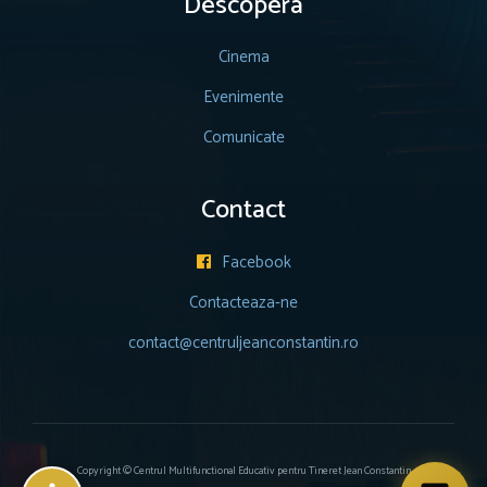
Descopera
Cinema
Evenimente
Comunicate
Contact
Facebook

Contacteaza-ne
contact@centruljeanconstantin.ro
Copyright © Centrul Multifunctional Educativ pentru Tineret Jean Constantin