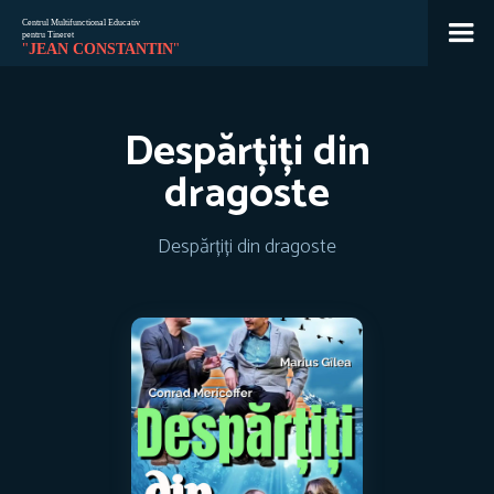
Jean
🇷🇴
🇬🇧
🇫🇷
🇺🇦
Despărțiți din
Asistent Centrul Jean Constantin
dragoste
Despărțiți din dragoste