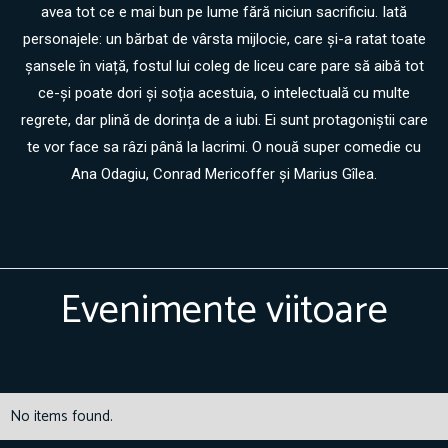
avea tot ce e mai bun pe lume fără niciun sacrificiu. Iată
personajele: un bărbat de vârsta mijlocie, care și-a ratat toate
șansele în viață, fostul lui coleg de liceu care pare să aibă tot
ce-și poate dori și soția acestuia, o intelectuală cu multe
regrete, dar plină de dorința de a iubi. Ei sunt protagoniștii care
te vor face sa râzi până la lacrimi. O nouă super comedie cu
Ana Odagiu, Conrad Mericoffer și Marius Gîlea.
Evenimente viitoare
No items found.