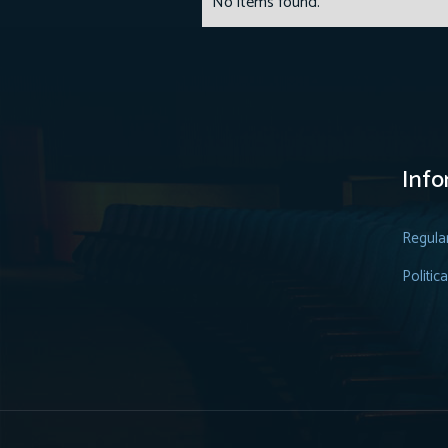
No items found.
Info
Regula
Politic