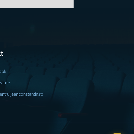
t
ook
za-ne
ntruljeanconstantin.ro