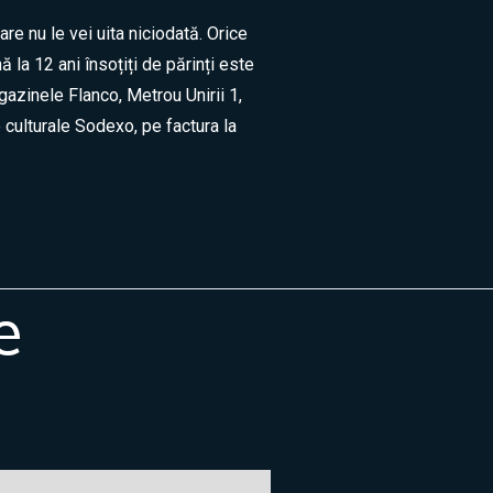
re nu le vei uita niciodată. Orice
 la 12 ani însoțiți de părinți este
agazinele Flanco, Metrou Unirii 1,
e culturale Sodexo, pe factura la
e
Jean
🇷🇴
🇬🇧
🇫🇷
🇺🇦
Asistent Centrul Jean Constantin