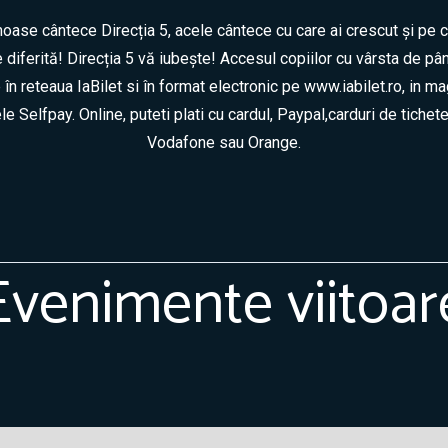
moase cântece Direcția 5, acele cântece cu care ai crescut și pe ca
 diferită! Direcția 5 vă iubește! Accesul copiilor cu vârsta de până
e în reteaua IaBilet si în format electronic pe www.iabilet.ro, in m
 Selfpay. Online, puteti plati cu cardul, Paypal,carduri de tichet
Vodafone sau Orange.
Evenimente viitoar