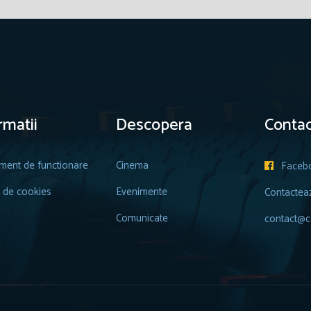
rmatii
Descopera
Contac
ment de functionare
Cinema
Faceb

a de cookies
Evenimente
Contactea
Comunicate
contact@ce