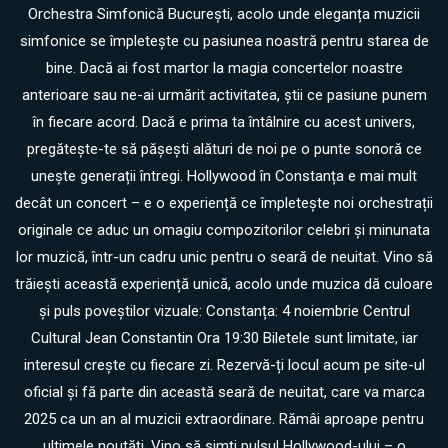
Orchestra Simfonică București, acolo unde eleganța muzicii
simfonice se împletește cu pasiunea noastră pentru starea de
bine. Dacă ai fost martor la magia concertelor noastre
anterioare sau ne-ai urmărit activitatea, știi ce pasiune punem
în fiecare acord. Dacă e prima ta întâlnire cu acest univers,
pregătește-te să pășești alături de noi pe o punte sonoră ce
unește generații întregi. Hollywood în Constanța e mai mult
decât un concert – e o experiență ce împletește noi orchestrații
originale ce aduc un omagiu compozitorilor celebri și minunata
lor muzică, într-un cadru unic pentru o seară de neuitat. Vino să
trăiești această experiență unică, acolo unde muzica dă culoare
și puls poveștilor vizuale: Constanța: 4 noiembrie Centrul
Cultural Jean Constantin Ora 19:30 Biletele sunt limitate, iar
interesul crește cu fiecare zi. Rezervă-ți locul acum pe site-ul
oficial și fă parte din această seară de neuitat, care va marca
2025 ca un an al muzicii extraordinare. Rămâi aproape pentru
ultimele noutăți. Vino să simți pulsul Hollywood-ului – o