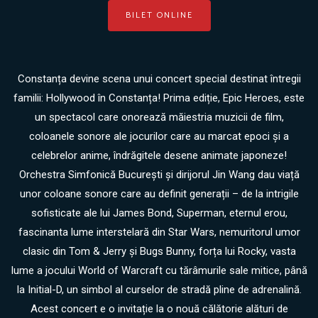
BILET ONLINE
Constanța devine scena unui concert special destinat întregii
familii: Hollywood în Constanța! Prima ediție, Epic Heroes, este
un spectacol care onorează măiestria muzicii de film,
coloanele sonore ale jocurilor care au marcat epoci și a
celebrelor anime, îndrăgitele desene animate japoneze!
Orchestra Simfonică București și dirijorul Jin Wang dau viață
unor coloane sonore care au definit generații – de la intrigile
sofisticate ale lui James Bond, Superman, eternul erou,
fascinanta lume interstelară din Star Wars, nemuritorul umor
clasic din Tom & Jerry și Bugs Bunny, forța lui Rocky, vasta
lume a jocului World of Warcraft cu tărâmurile sale mitice, până
la Initial-D, un simbol al curselor de stradă pline de adrenalină.
Acest concert e o invitație la o nouă călătorie alături de