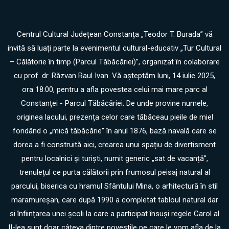
Centrul Cultural Județean Constanța „Teodor T. Burada” vă
invită să luați parte la evenimentul cultural-educativ „Tur Cultural
– Călătorie în timp (Parcul Tăbăcăriei)”, organizat în colaborare
cu prof. dr. Răzvan Raul Ivan. Vă așteptăm luni, 14 iulie 2025,
ora 18:00, pentru a afla povestea celui mai mare parc al
Constanței - Parcul Tăbăcăriei. De unde provine numele,
originea lacului, prezența celor care tăbăceau pieile de miel
fondând o „mică tăbăcărie” în anul 1876, bază navală care se
dorea a fi construită aici, crearea unui spațiu de divertisment
pentru localnici și turiști, numit generic „sat de vacanță”,
trenulețul ce purta călătorii prin frumosul peisaj natural al
parcului, biserica cu hramul Sfântului Mina, o arhitectură în stil
maramureșan, care după 1990 a completat tabloul natural dar
si înființarea unei școli la care a participat însuși regele Carol al
II-lea sunt doar câteva dintre poveștile pe care le vom afla de la