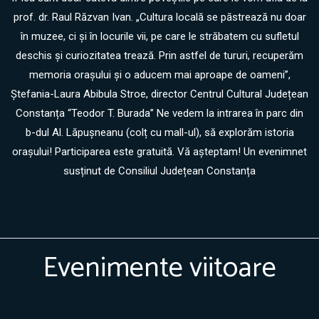
prof. dr. Raul Răzvan Ivan. „Cultura locală se păstrează nu doar
în muzee, ci și în locurile vii, pe care le străbatem cu sufletul
deschis și curiozitatea trează. Prin astfel de tururi, recuperăm
memoria orașului și o aducem mai aproape de oameni”,
Ștefania-Laura Abibula Stroe, director Centrul Cultural Județean
Constanța “Teodor T. Burada” Ne vedem la intrarea în parc din
b-dul Al. Lăpușneanu (colț cu mall-ul), să explorăm istoria
orașului! Participarea este gratuită. Vă așteptam! Un evenimnet
susținut de Consiliul Județean Constanța
Evenimente viitoare