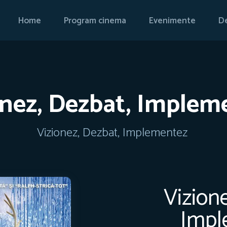
Home
Program cinema
Evenimente
De
onez, Dezbat, Implem
Vizionez, Dezbat, Implementez
Vizion
Impl