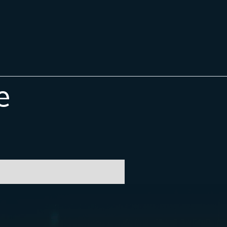
e
Jean
🇷🇴
🇬🇧
🇫🇷
🇺🇦
Asistent Centrul Jean Constantin