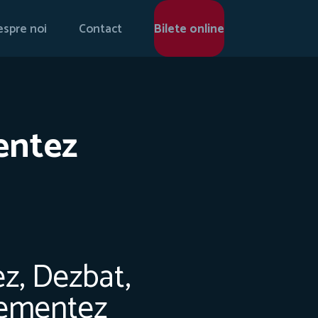
spre noi
Contact
Bilete online
entez
ez, Dezbat,
ementez